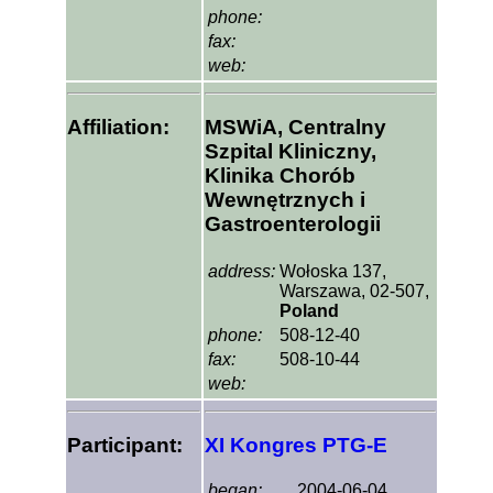
phone:
fax:
web:
Affiliation:
MSWiA, Centralny
Szpital Kliniczny,
Klinika Chorób
Wewnętrznych i
Gastroenterologii
address:
Wołoska 137,
Warszawa, 02-507,
Poland
phone:
508-12-40
fax:
508-10-44
web:
Participant:
XI Kongres PTG-E
began:
2004-06-04