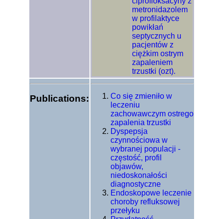
ciprofloksacyny z
metronidazolem
w profilaktyce
powikłań
septycznych u
pacjentów z
ciężkim ostrym
zapaleniem
trzustki (ozt).
Co się zmieniło w
Publications:
leczeniu
zachowawczym ostrego
zapalenia trzustki
Dyspepsja
czynnościowa w
wybranej populacji -
częstość, profil
objawów,
niedoskonałości
diagnostyczne
Endoskopowe leczenie
choroby refluksowej
przełyku