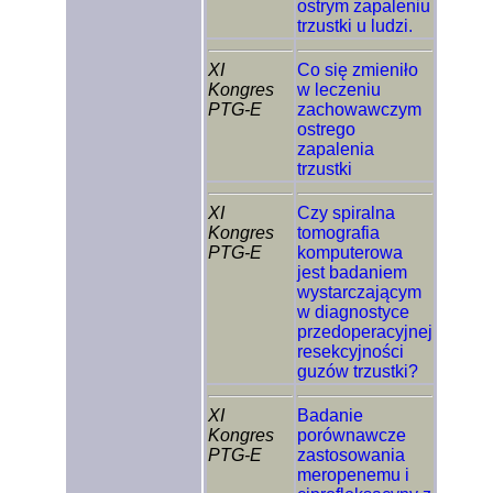
ostrym zapaleniu
trzustki u ludzi.
XI
Co się zmieniło
Kongres
w leczeniu
PTG-E
zachowawczym
ostrego
zapalenia
trzustki
XI
Czy spiralna
Kongres
tomografia
PTG-E
komputerowa
jest badaniem
wystarczającym
w diagnostyce
przedoperacyjnej
resekcyjności
guzów trzustki?
XI
Badanie
Kongres
porównawcze
PTG-E
zastosowania
meropenemu i