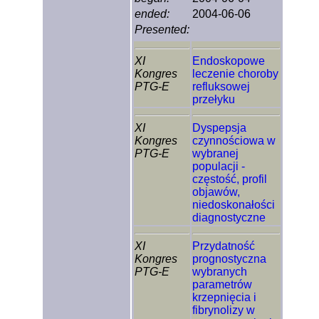
ended:
2004-06-06
Presented:
XI
Endoskopowe
Kongres
leczenie choroby
PTG-E
refluksowej
przełyku
XI
Dyspepsja
Kongres
czynnościowa w
PTG-E
wybranej
populacji -
częstość, profil
objawów,
niedoskonałości
diagnostyczne
XI
Przydatność
Kongres
prognostyczna
PTG-E
wybranych
parametrów
krzepnięcia i
fibrynolizy w