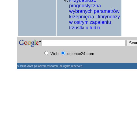
Przydatność
prognostyczna
wybranych parametrów
krzepnięcia i fibrynolizy
w ostrym zapaleniu
trzustki u ludzi.
Web
science24.com
© 1998-2026
pielaszek research
, all rights reserved