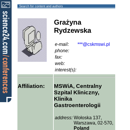
Search for content and authors
Grażyna
Rydzewska
e-mail:
***@cskmswi.pl
phone:
fax:
web:
interest(s):
Affiliation:
MSWiA, Centralny
Szpital Kliniczny,
Klinika
Gastroenterologii
address:
Wołoska 137,
Warszawa, 02-570,
Poland