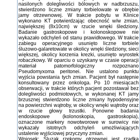
nasilonych dolegliwości bólowych w nadbrzuszu,
stwierdzono liczne zmiany torbielowate w obrębie
jamy otrzewnowej. W trakcie pobytu w Klinice
wykonano KT potwierdzając obecność w/w zmian,
największej (8x10cm) w rzucie wnęki śledziony.
Badanie gastroskopowe i kolonoskopowe nie
wykazało odchyleń od stanu prawidłowego. W trakcie
zabiegu operacyjnego usunięto liczne torbiele
śluzowo-galaretowate w okolicy wnęki śledziony, sieci
większej, okolicy korzenia krezki, usunięto wyrostek
robaczkowy. W oparciu o uzyskany w czasie operacji
materiał patomorfologiczny rozpoznano
Pseudomyxoma peritonei. Nie ustalono punktu
wyjścia powstania tych zmian. Pacjent był następnie
konsultowany przez onkologa. Po 10 miesiącach
obserwacji, w trakcie których pacjent pozostawał bez
dolegliwości podmiotowych, w wykonanej KT jamy
brzusznej stwierdzono liczne zmiany hypodensyjne
na powierzchni wątroby, w okolicy wnęki wątroby oraz
w rzucie głowy trzustki. Ponowne badania
endoskopowe (kolonoskopia, gastroskopia),
oznaczone markery nowotworowe w surowicy nie
wykazały istotnych odchyleń umożliwiających
ustalenie wyjściowej przyczyny zmian.
Wniosek: Śluzak rzekomy otrzewnej jest rzadką