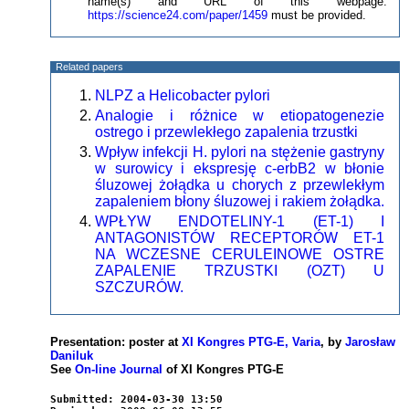
name(s) and URL of this webpage:
https://science24.com/paper/1459
must be provided.
Related papers
NLPZ a Helicobacter pylori
Analogie i różnice w etiopatogenezie
ostrego i przewlekłego zapalenia trzustki
Wpływ infekcji H. pylori na stężenie gastryny
w surowicy i ekspresję c-erbB2 w błonie
śluzowej żołądka u chorych z przewlekłym
zapaleniem błony śluzowej i rakiem żołądka.
WPŁYW ENDOTELINY-1 (ET-1) I
ANTAGONISTÓW RECEPTORÓW ET-1
NA WCZESNE CERULEINOWE OSTRE
ZAPALENIE TRZUSTKI (OZT) U
SZCZURÓW.
Presentation: poster at
XI Kongres PTG-E, Varia
, by
Jarosław
Daniluk
See
On-line Journal
of XI Kongres PTG-E
Submitted: 2004-03-30 13:50
