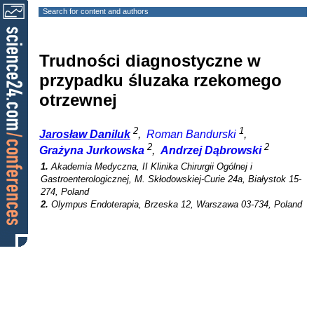
Search for content and authors
Trudności diagnostyczne w
przypadku śluzaka rzekomego
otrzewnej
2
1
Jarosław Daniluk
,
Roman Bandurski
,
2
2
Grażyna Jurkowska
,
Andrzej Dąbrowski
1.
Akademia Medyczna, II Klinika Chirurgii Ogólnej i
Gastroenterologicznej, M. Skłodowskiej-Curie 24a, Białystok 15-
274, Poland
2.
Olympus Endoterapia, Brzeska 12, Warszawa 03-734, Poland