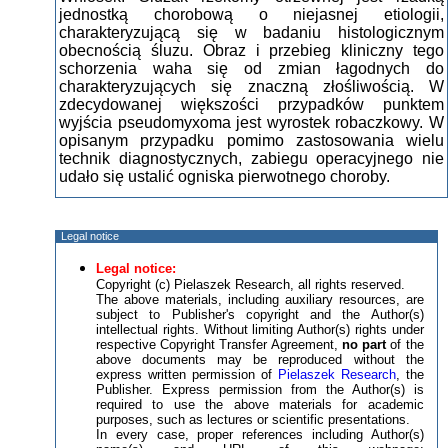
jednostką chorobową o niejasnej etiologii,
charakteryzującą się w badaniu histologicznym
obecnością śluzu. Obraz i przebieg kliniczny tego
schorzenia waha się od zmian łagodnych do
charakteryzujących się znaczną złośliwością. W
zdecydowanej większości przypadków punktem
wyjścia pseudomyxoma jest wyrostek robaczkowy. W
opisanym przypadku pomimo zastosowania wielu
technik diagnostycznych, zabiegu operacyjnego nie
udało się ustalić ogniska pierwotnego choroby.
Legal notice
Legal notice:
Copyright (c) Pielaszek Research, all rights reserved.
The above materials, including auxiliary resources, are
subject to Publisher's copyright and the Author(s)
intellectual rights. Without limiting Author(s) rights under
respective Copyright Transfer Agreement,
no part
of the
above documents may be reproduced without the
express written permission of
Pielaszek Research
, the
Publisher. Express permission from the Author(s) is
required to use the above materials for academic
purposes, such as lectures or scientific presentations.
In every case, proper references including Author(s)