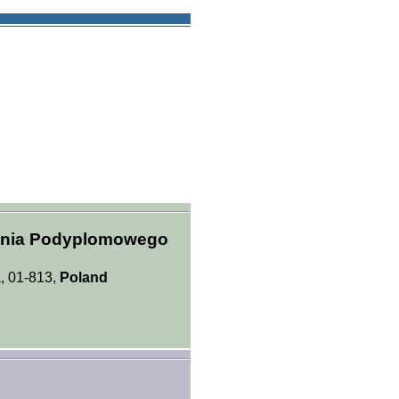
enia Podyplomowego
, 01-813,
Poland