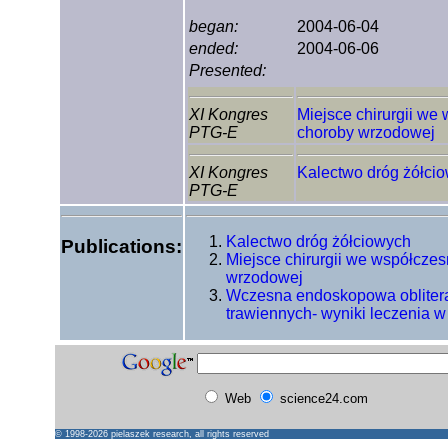
began:
2004-06-04
ended:
2004-06-06
Presented:
XI Kongres
Miejsce chirurgii we
PTG-E
choroby wrzodowej
XI Kongres
Kalectwo dróg żółci
PTG-E
Kalectwo dróg żółciowych
Publications:
Miejsce chirurgii we współcze
wrzodowej
Wczesna endoskopowa obliter
trawiennych- wyniki leczenia 
Web
science24.com
© 1998-2026
pielaszek research
, all rights reserved