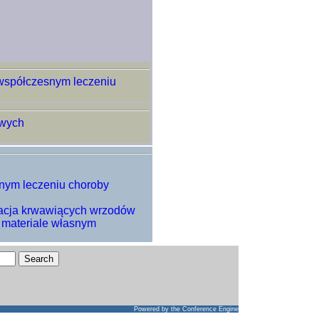
 współczesnym leczeniu
owych
snym leczeniu choroby
acja krwawiących wrzodów
w materiale własnym
Powered by
the Conference Engine