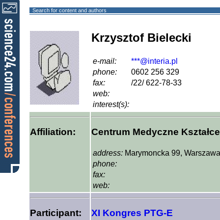
Search for content and authors
Krzysztof Bielecki
e-mail:
***@interia.pl
phone:
0602 256 329
fax:
/22/ 622-78-33
web:
interest(s):
Affiliation:
Centrum Medyczne Kształc
address:
Marymoncka 99, Warszawa
phone:
fax:
web:
Participant:
XI Kongres PTG-E