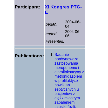
Participant:
XI Kongres PTG-
E
2004-06-
began:
04
2004-06-
ended:
06
Presented:
Badanie
Publications:
porównawcze
zastosowania
meropenemu i
ciprofloksacyny z
metronidazolem
w profilaktyce
powikłań
septycznych u
pacjentów z
ciężkim ostrym
zapaleniem
trzustki (ozt).