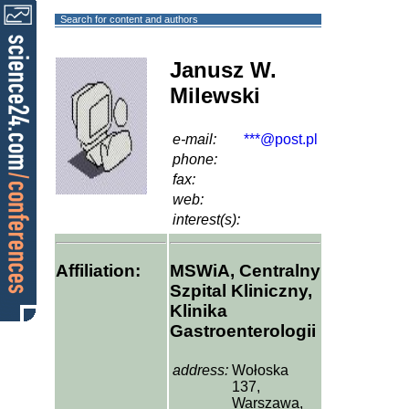
Search for content and authors
Janusz W.
Milewski
e-mail:
***@post.pl
phone:
fax:
web:
interest(s):
Affiliation:
MSWiA, Centralny
Szpital Kliniczny,
Klinika
Gastroenterologii
address:
Wołoska
137,
Warszawa,