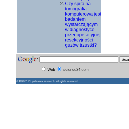
Czy spiralna
tomografia
komputerowa jest
badaniem
wystarczającym
w diagnostyce
przedoperacyjnej
resekcyjności
guzów trzustki?
Web
science24.com
© 1998-2026
pielaszek research
, all rights reserved