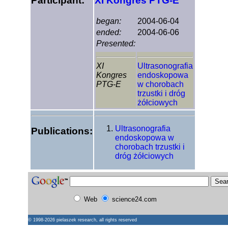
Participant:
XI Kongres PTG-E
began:
2004-06-04
ended:
2004-06-06
Presented:
XI
Ultrasonografia
Kongres
endoskopowa
PTG-E
w chorobach
trzustki i dróg
żółciowych
Ultrasonografia
Publications:
endoskopowa w
chorobach trzustki i
dróg żółciowych
Web
science24.com
© 1998-2026
pielaszek research
, all rights reserved