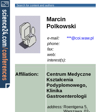
Search for content and authors
Marcin
Polkowski
e-mail:
***@coi.waw.pl
phone:
fax:
web:
interest(s):
Affiliation:
Centrum Medyczne
Kształcenia
Podyplomowego,
Klinika
Gastroenterologii
address:
Roentgena 5,
Warszawa, 02-