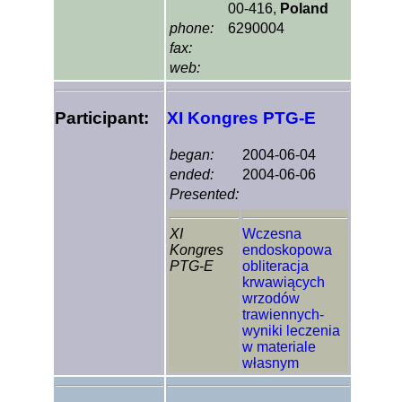
00-416,
Poland
phone:
6290004
fax:
web:
Participant:
XI Kongres PTG-E
began:
2004-06-04
ended:
2004-06-06
Presented:
XI
Wczesna
Kongres
endoskopowa
PTG-E
obliteracja
krwawiących
wrzodów
trawiennych-
wyniki leczenia
w materiale
własnym