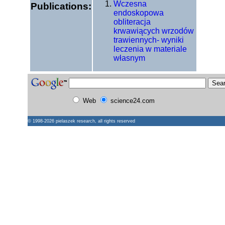
Wczesna
Publications:
endoskopowa
obliteracja
krwawiących wrzodów
trawiennych- wyniki
leczenia w materiale
własnym
Web
science24.com
© 1998-2026
pielaszek research
, all rights reserved