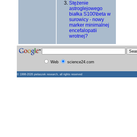
Stężenie
astroglejowego
białka S100\beta w
surowicy - nowy
marker minimalnej
encefalopatii
wrotnej?
Web
science24.com
© 1998-2026
pielaszek research
, all rights reserved