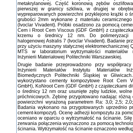
metakrylanowej. Część koronową zębów oszlifow
pierwszej w granicy szkliwa, w drugiej w obrębi
wypreparowanych powierzchni przyklejono krążki o ś
grubości 2mm wykonane z materiału ceramicznego
(Ivoclar Vivadent). Próbki osadzono za pomocą cem
Cem i Rroot Cem Viscous (GDF GmbH) z cząsteczka
krzemu o średnicy 12 nm. Do polimeryzacji 
halogenowej Astralis 7 (Ivoclar Vivadent). Badanie p
przy użyciu maszyny statycznej elektromechanicznej Q
MTS w laboratorium wytrzymałości materiałów 
Inżynierii Materiałowej Politechniki Warszawskiej.
Drugie badanie przeprowadzono przy współprac
Inżynierii Materiałów Instytutu Materiałów Inż
Biomedycznych Politechniki Śląskiej w Gliwicac
wykorzystano cementy kompozytowe Root Cem V
GmbH), KoNroot Cem (GDF GmbH) z cząsteczkami dit
o średnicy 12 nm oraz usunięte zęby ludzkie, woln
próchnicowych. Zębinę przygotowano nadając różną
powierzchni wyrażoną parametrem Ra: 3,0; 2,5; 2,0;
Badania wykonano na przygotowanych uprzednio pr
cement-kompozyt). Ocenę adhezji kompozytu za pom
oceniano w oparciu o wytrzymałość na ścinanie. Siłę
zerwania połączenia wyznaczono za pomocą technolo
ścinania. Wytrzymałość na ścinanie oznaczono wedłu