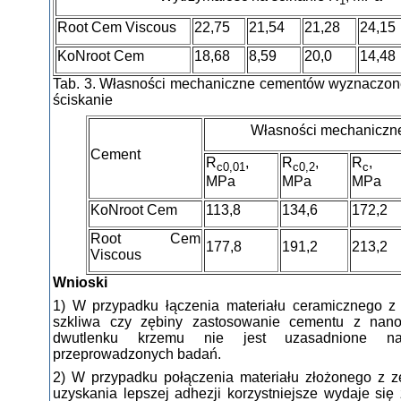
1
Root Cem Viscous
22,75
21,54
21,28
24,15
KoNroot Cem
18,68
8,59
20,0
14,48
Tab. 3. Własności mechaniczne cementów wyznaczon
ściskanie
Własności mechaniczn
Cement
R
,
R
,
R
,
c0,01
c0,2
c
MPa
MPa
MPa
KoNroot Cem
113,8
134,6
172,2
Root Cem
177,8
191,2
213,2
Viscous
Wnioski
1) W przypadku łączenia materiału ceramicznego z
szkliwa czy zębiny zastosowanie cementu z nano
dwutlenku krzemu nie jest uzasadnione na
przeprowadzonych badań.
2) W przypadku połączenia materiału złożonego z z
uzyskania lepszej adhezji korzystniejsze wydaje się