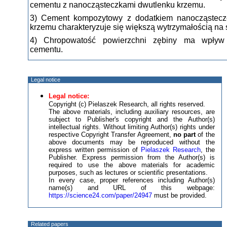
cementu z nanocząsteczkami dwutlenku krzemu.
3) Cement kompozytowy z dodatkiem nanocząstecz
krzemu charakteryzuje się większą wytrzymałością na 
4) Chropowatość powierzchni zębiny ma wpływ
cementu.
Legal notice
Legal notice:
Copyright (c) Pielaszek Research, all rights reserved.
The above materials, including auxiliary resources, are
subject to Publisher's copyright and the Author(s)
intellectual rights. Without limiting Author(s) rights under
respective Copyright Transfer Agreement,
no part
of the
above documents may be reproduced without the
express written permission of
Pielaszek Research
, the
Publisher. Express permission from the Author(s) is
required to use the above materials for academic
purposes, such as lectures or scientific presentations.
In every case, proper references including Author(s)
name(s) and URL of this webpage:
https://science24.com/paper/24947
must be provided.
Related papers