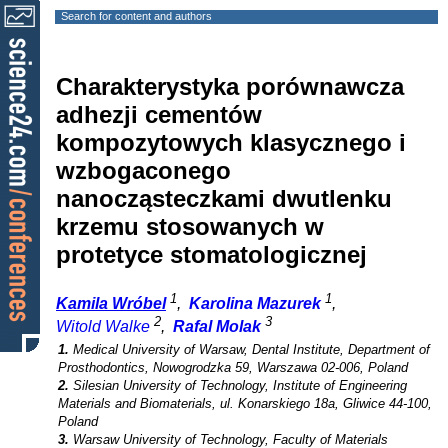
Search for content and authors
Charakterystyka porównawcza
adhezji cementów
kompozytowych klasycznego i
wzbogaconego
nanocząsteczkami dwutlenku
krzemu stosowanych w
protetyce stomatologicznej
1
1
Kamila Wróbel
,
Karolina Mazurek
,
2
3
Witold Walke
,
Rafal Molak
1.
Medical University of Warsaw, Dental Institute, Department of
Prosthodontics, Nowogrodzka 59, Warszawa 02-006, Poland
2.
Silesian University of Technology, Institute of Engineering
Materials and Biomaterials, ul. Konarskiego 18a, Gliwice 44-100,
Poland
3.
Warsaw University of Technology, Faculty of Materials