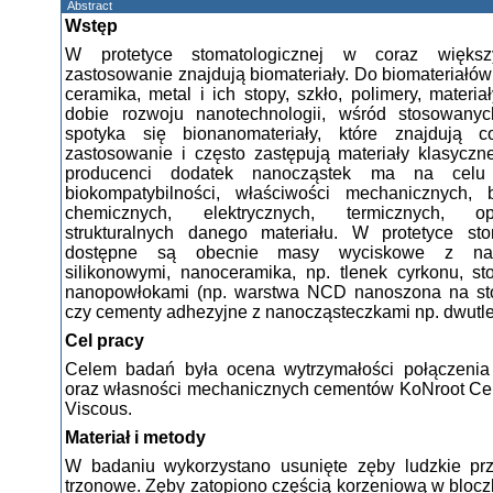
Abstract
Wstęp
W protetyce stomatologicznej w coraz większ
zastosowanie znajdują biomateriały. Do biomateriałów
ceramika, metal i ich stopy, szkło, polimery, materi
dobie rozwoju nanotechnologii, wśród stosowanyc
spotyka się bionanomateriały, które znajdują c
zastosowanie i często zastępują materiały klasyczn
producenci dodatek nanocząstek ma na celu 
biokompatybilności, właściwości mechanicznych, b
chemicznych, elektrycznych, termicznych, o
strukturalnych danego materiału. W protetyce sto
dostępne są obecnie masy wyciskowe z nan
silikonowymi, nanoceramika, np. tlenek cyrkonu, s
nanopowłokami (np. warstwa NCD nanoszona na st
czy cementy adhezyjne z nanocząsteczkami np. dwutl
Cel pracy
Celem badań była ocena wytrzymałości połączenia
oraz własności mechanicznych cementów KoNroot Ce
Viscous.
Materiał i metody
W badaniu wykorzystano usunięte zęby ludzkie prz
trzonowe. Zęby zatopiono częścią korzeniową w blocz