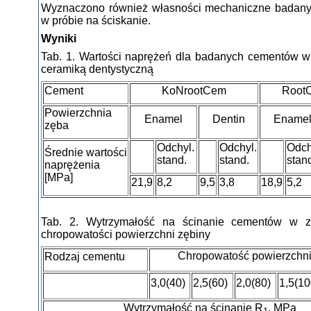
Wyznaczono również własności mechaniczne badan
w próbie na ściskanie.
Wyniki
Tab. 1. Wartości naprężeń dla badanych cementów w
ceramiką dentystyczną
Cement
KoNrootCem
Root
Powierzchnia
Enamel
Dentin
Ename
zęba
Odchyl.
Odchyl.
Odch
Średnie wartości
stand.
stand.
stan
naprężenia
[MPa]
21,9
8,2
9,5
3,8
18,9
5,2
Tab. 2. Wytrzymałość na ścinanie cementów w z
chropowatości powierzchni zębiny
Chropowatość powierzchn
Rodzaj cementu
3,0(40)
2,5(60)
2,0(80)
1,5(10
Wytrzymałość na ścinanie R
, MPa