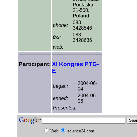
Podlaska,
21-500,
Poland
083
phone:
3428546
083
fax:
3428636
web:
Participant:
XI Kongres PTG-
E
2004-06-
began:
04
2004-06-
ended:
06
Presented:
Web
science24.com