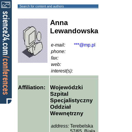
Search for content and authors
Anna
Lewandowska
e-mail:
***@mp.pl
phone:
fax:
web:
interest(s):
Affiliation:
Wojewódzki
Szpital
Specjalistyczny
Oddział
Wewnętrzny
address:
Terebelska
57/65, Biała