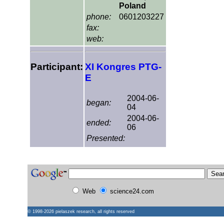
Poland
phone:
0601203227
fax:
web:
Participant:
XI Kongres PTG-
E
2004-06-
began:
04
2004-06-
ended:
06
Presented:
Web
science24.com
© 1998-2026
pielaszek research
, all rights reserved