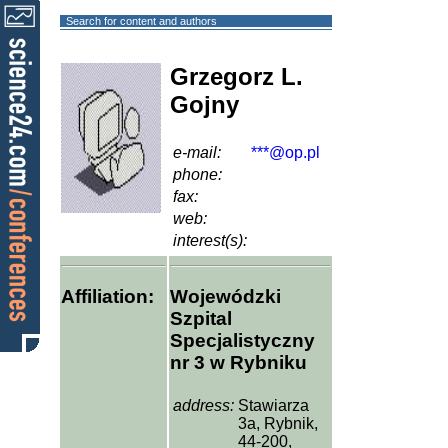
Search for content and authors
Grzegorz L.
Gojny
e-mail:
***@op.pl
phone:
fax:
web:
interest(s):
Affiliation:
Wojewódzki
Szpital
Specjalistyczny
nr 3 w Rybniku
address:
Stawiarza
3a, Rybnik,
44-200,