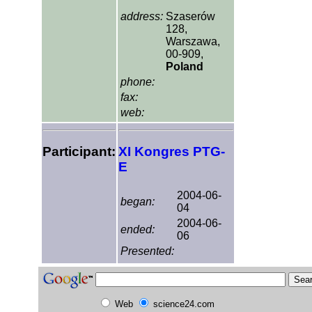
address:
Szaserów
128,
Warszawa,
00-909,
Poland
phone:
fax:
web:
Participant:
XI Kongres PTG-
E
2004-06-
began:
04
2004-06-
ended:
06
Presented:
Web
science24.com