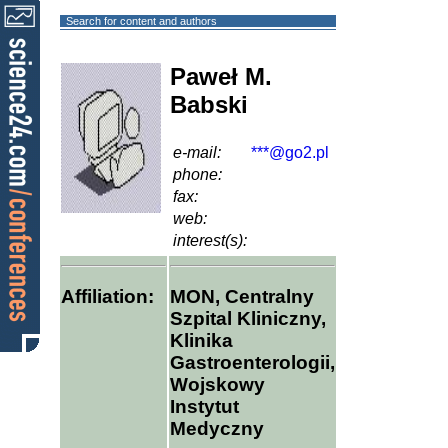
Search for content and authors
Paweł M.
Babski
e-mail:
***@go2.pl
phone:
fax:
web:
interest(s):
Affiliation:
MON, Centralny
Szpital Kliniczny,
Klinika
Gastroenterologii,
Wojskowy
Instytut
Medyczny